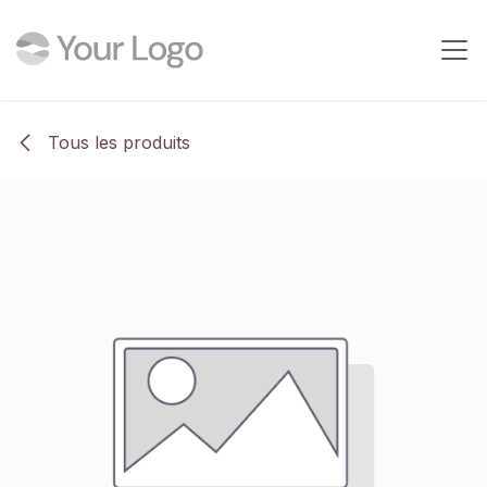
Se rendre au contenu
Tous les produits