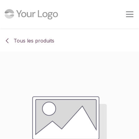
Se rendre au contenu
Tous les produits