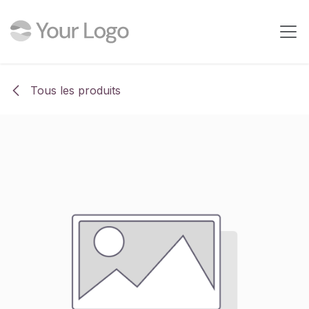
Se rendre au contenu
Tous les produits