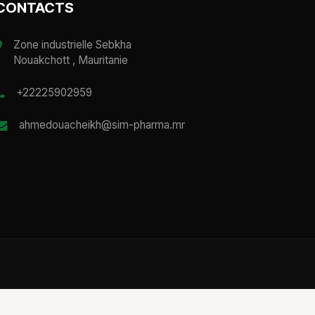
CONTACTS
Zone industrielle Sebkha
Nouakchott , Mauritanie
+22225902959
ahmedouacheikh@sim-pharma.mr