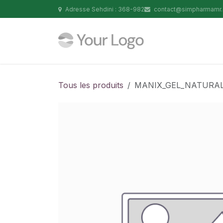
Se rendre au contenu
Adresse Sehdini : 368-982
contact@simpharmamr
Tous les produits
MANIX_GEL_NATURAL