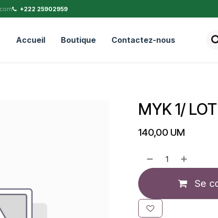
.com
+222 25902959
Accueil
Boutique
Contactez-nous
MYK 1/ LO
140,00
UM
Se c