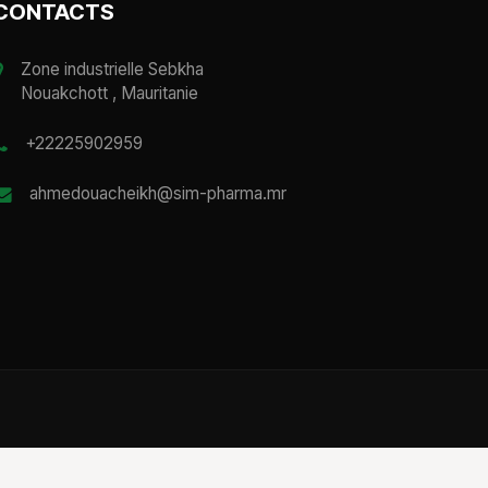
CONTACTS
Zone industrielle Sebkha
Nouakchott , Mauritanie
+22225902959
ahmedouacheikh@sim-pharma.mr