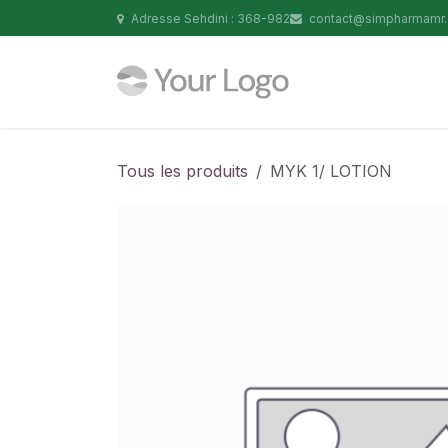
Se rendre au contenu
Adresse Sehdini : 368-982
contact@simpharmamr
Tous les produits
MYK 1/ LOTION