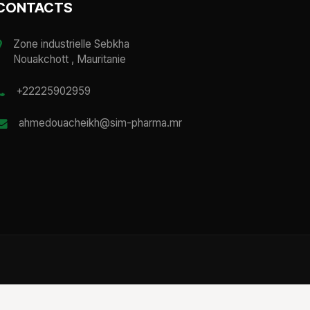
CONTACTS
Zone industrielle Sebkha
Nouakchott , Mauritanie
+22225902959
ahmedouacheikh@sim-pharma.mr