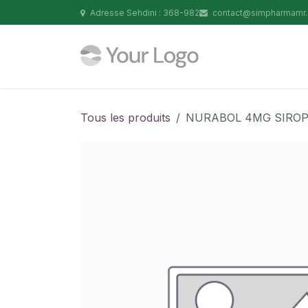
Se rendre au contenu
Adresse Sehdini : 368-982
contact@simpharmamr
Tous les produits
NURABOL 4MG SIROP 