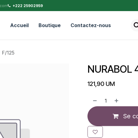
.com
+222 25902959
Accueil
Boutique
Contactez-nous
F/125
NURABOL 4
121,90
UM
Se c