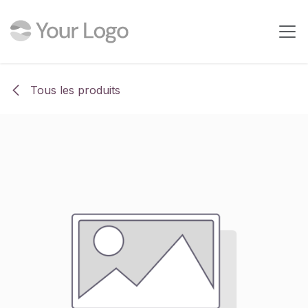
Se rendre au contenu
Tous les produits