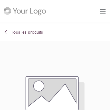
Se rendre au contenu
Tous les produits