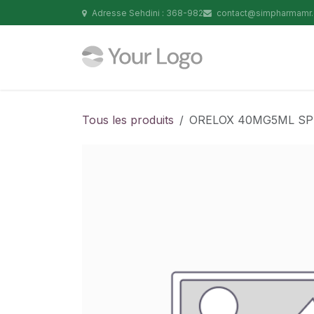
Se rendre au contenu
Adresse Sehdini : 368-982
contact@simpharmamr
Tous les produits
ORELOX 40MG5ML SP 