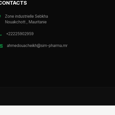
CONTACTS
Zone industrielle Sebkha
Nouakchott , Mauritanie
+22225902959
ahmedouacheikh@sim-pharma.mr