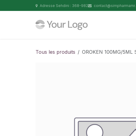
Se rendre au contenu
Adresse Sehdini : 368-982
contact@simpharmamr
Tous les produits
OROKEN 100MG/5ML S