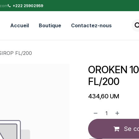
.com
+222 25902959
Accueil
Boutique
Contactez-nous
IROP FL/200
OROKEN 1
FL/200
434,60
UM
Se c