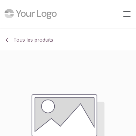
Se rendre au contenu
Tous les produits