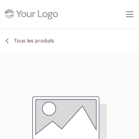
Se rendre au contenu
Tous les produits