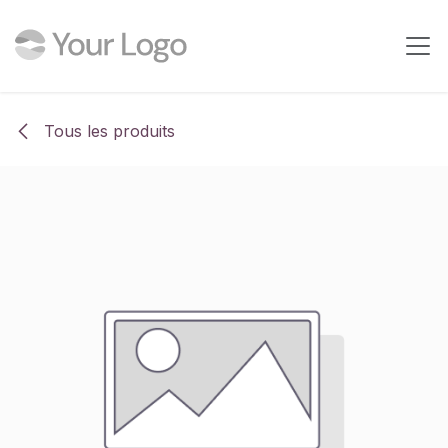
Se rendre au contenu
Tous les produits