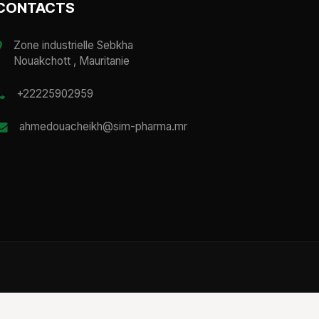
CONTACTS
Zone industrielle Sebkha
Nouakchott , Mauritanie
+22225902959
ahmedouacheikh@sim-pharma.mr