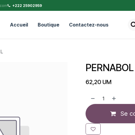
.com
+222 25902959
Accueil
Boutique
Contactez-nous
ML
PERNABOL 
62,20
UM
Se c