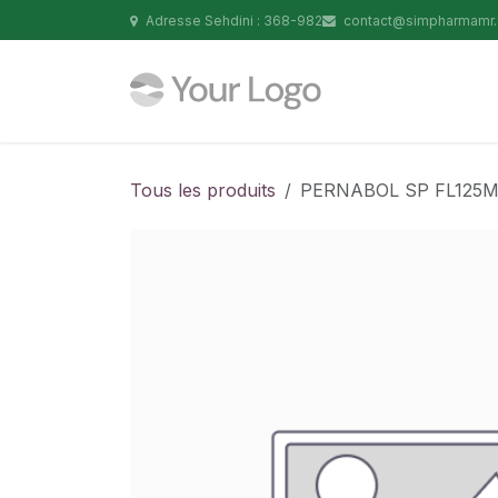
Se rendre au contenu
Adresse Sehdini : 368-982
contact@simpharmamr
Tous les produits
PERNABOL SP FL125