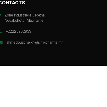
CONTACTS
Zone industrielle Sebkha
Nouakchott , Mauritanie
+22225902959
ahmedouacheikh@sim-pharma.mr