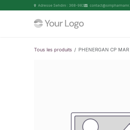
Se rendre au contenu
Adresse Sehdini : 368-982
contact@simpharmamr
Tous les produits
PHENERGAN CP MAR