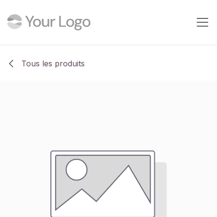
Se rendre au contenu
Tous les produits