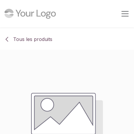
Se rendre au contenu
Tous les produits