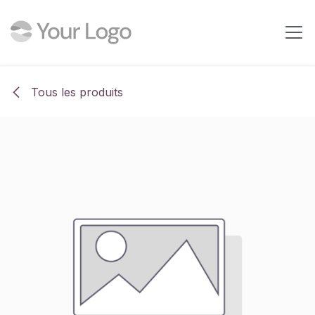
Se rendre au contenu
Tous les produits