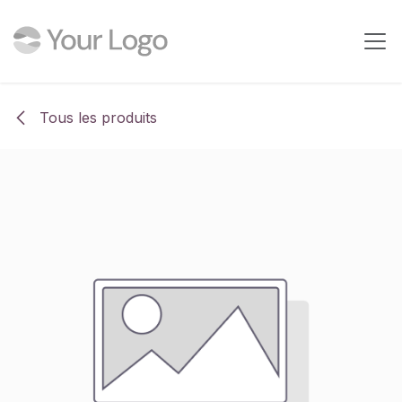
Se rendre au contenu
Tous les produits