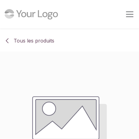
Se rendre au contenu
Tous les produits