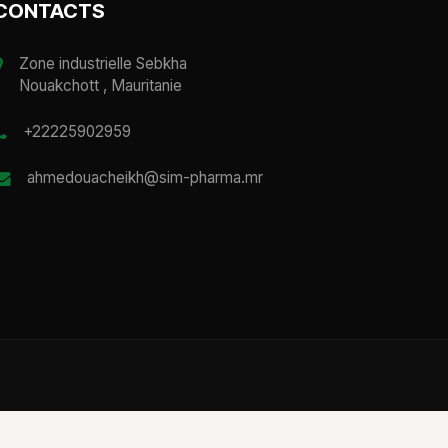
CONTACTS
Zone industrielle Sebkha
Nouakchott , Mauritanie
+22225902959
ahmedouacheikh@sim-pharma.mr