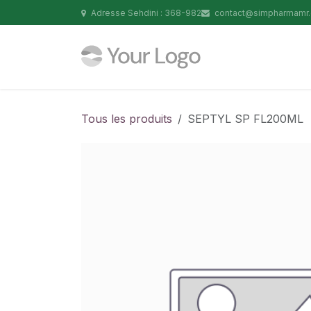
Se rendre au contenu
Adresse Sehdini : 368-982
contact@simpharmamr
Tous les produits
SEPTYL SP FL200ML