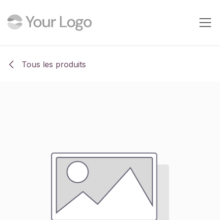
Se rendre au contenu
Tous les produits