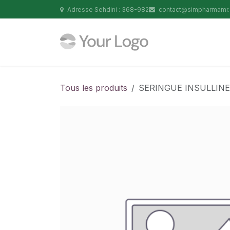
Se rendre au contenu
Adresse Sehdini : 368-982
contact@simpharmamr
Tous les produits
SERINGUE INSULLINE