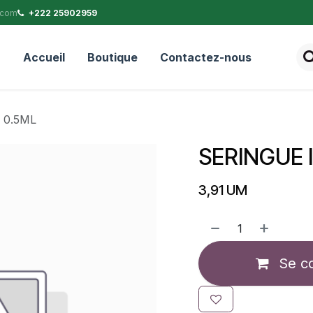
.com
+222 25902959
Accueil
Boutique
Contactez-nous
 0.5ML
SERINGUE 
3,91
UM
Se c