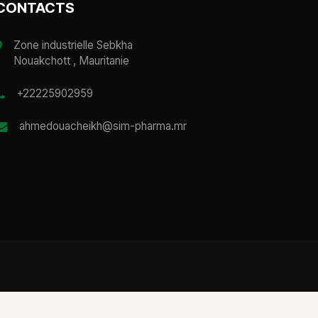
CONTACTS
Zone industrielle Sebkha
Nouakchott , Mauritanie
+22225902959
ahmedouacheikh@sim-pharma.mr