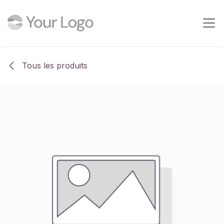
Se rendre au contenu
Tous les produits