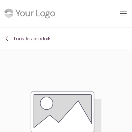
Se rendre au contenu
Tous les produits