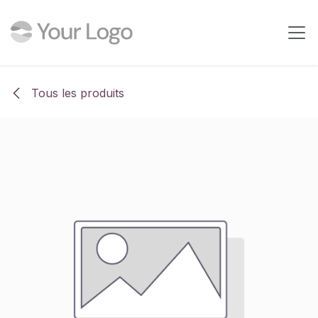
Se rendre au contenu
Tous les produits