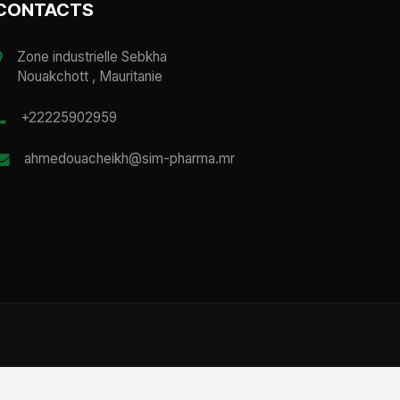
CONTACTS
Zone industrielle Sebkha
Nouakchott , Mauritanie
+22225902959
ahmedouacheikh@sim-pharma.mr