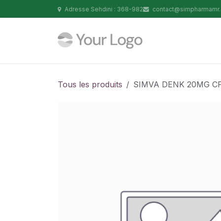
Se rendre au contenu
Adresse Sehdini : 368-982
contact@simpharmamr
Tous les produits
SIMVA DENK 20MG CP