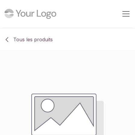
Se rendre au contenu
Tous les produits