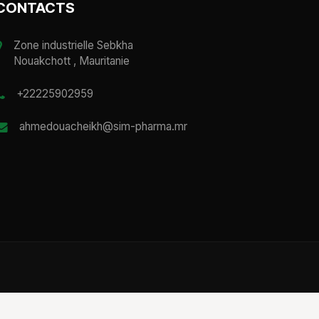
CONTACTS
Zone industrielle Sebkha
Nouakchott , Mauritanie
+22225902959
ahmedouacheikh@sim-pharma.mr