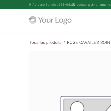
Se rendre au contenu
Adresse Sehdini : 368-982
contact@simpharmamr
Tous les produits
ROGE CAVAILES SOIN