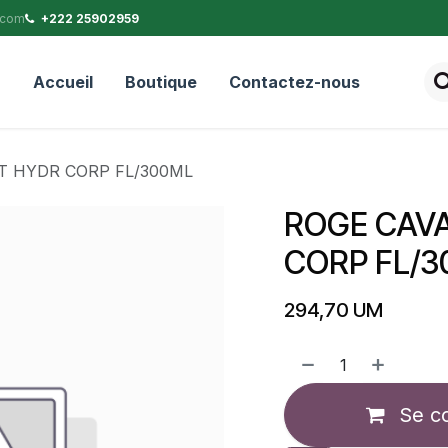
.com
+222 25902959
Accueil
Boutique
Contactez-nous
T HYDR CORP FL/300ML
ROGE CAVA
CORP FL/
294,70
UM
Se c