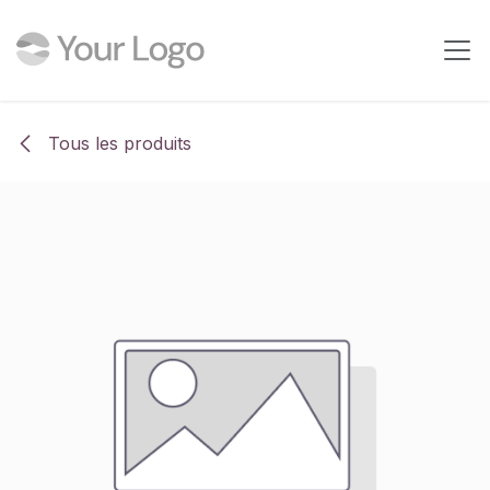
Se rendre au contenu
Tous les produits