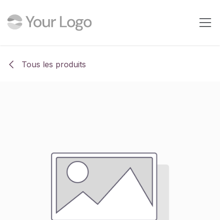
Se rendre au contenu
Tous les produits