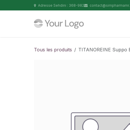
Se rendre au contenu
Adresse Sehdini : 368-982
contact@simpharmamr
Tous les produits
TITANOREINE Suppo B