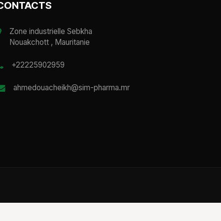
CONTACTS
Zone industrielle Sebkha
Nouakchott , Mauritanie
+22225902959
ahmedouacheikh@sim-pharma.mr