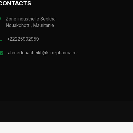
CONTACTS
Zone industrielle Sebkha
Nouakchott , Mauritanie
+22225902959
ahmedouacheikh@sim-pharma.mr