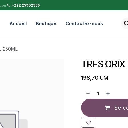
.com
+222 25902959
Accueil
Boutique
Contactez-nous
L 250ML
TRES ORIX
198,70
UM
Se c