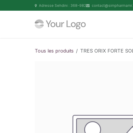
Se rendre au contenu
Adresse Sehdini : 368-982
contact@simpharmamr
Tous les produits
TRES ORIX FORTE SO