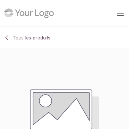
Se rendre au contenu
Tous les produits