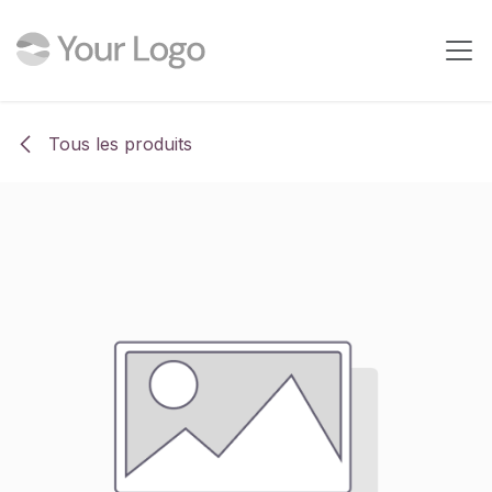
Se rendre au contenu
Tous les produits