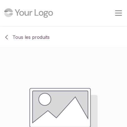
Se rendre au contenu
Tous les produits