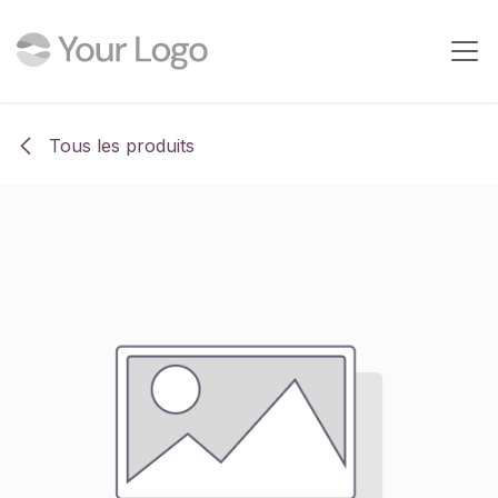
Se rendre au contenu
Tous les produits