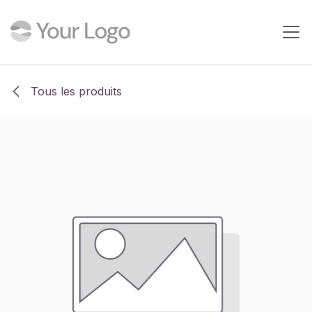
Se rendre au contenu
Tous les produits